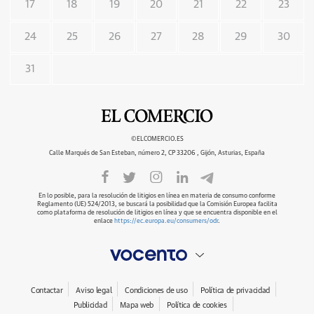
17
18
19
20
21
22
23
24
25
26
27
28
29
30
31
©ELCOMERCIO.ES
Calle Marqués de San Esteban, número 2, CP 33206 , Gijón, Asturias, España
En lo posible, para la resolución de litigios en línea en materia de consumo conforme
Reglamento (UE) 524/2013, se buscará la posibilidad que la Comisión Europea facilita
como plataforma de resolución de litigios en línea y que se encuentra disponible en el
enlace
https://ec.europa.eu/consumers/odr
.
Contactar
Aviso legal
Condiciones de uso
Política de privacidad
Publicidad
Mapa web
Política de cookies