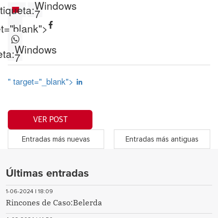
Windows
tiqueta:
7
et="blank">
Windows
eta:
7
" target="_blank">
VER POST
Entradas más nuevas
Entradas más antiguas
Últimas entradas
1-06-2024 | 18:09
Rincones de Caso:Belerda