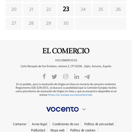
23
20
21
22
24
25
26
27
28
29
30
©ELCOMERCIO.ES
Calle Marqués de San Esteban, número 2, CP 33206 , Gijón, Asturias, España
En lo posible, para la resolución de litigios en línea en materia de consumo conforme
Reglamento (UE) 524/2013, se buscará la posibilidad que la Comisión Europea facilita
como plataforma de resolución de litigios en línea y que se encuentra disponible en el
enlace
https://ec.europa.eu/consumers/odr
.
Contactar
Aviso legal
Condiciones de uso
Política de privacidad
Publicidad
Mapa web
Política de cookies