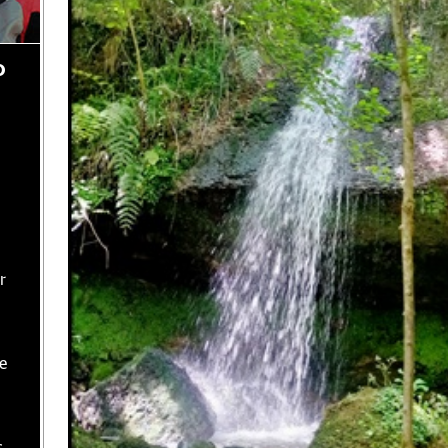
o
r
te