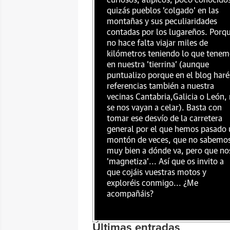
curiosos, atípicos, poco conocido
quizás pueblos 'colgado' en las
montañas y sus peculiaridades
contadas por los lugareños. Porq
no hace falta viajar miles de
kilómetros teniendo lo que tenem
en nuestra 'tierrina' (aunque
puntualizo porque en el blog haré
referencias también a nuestra
vecinas Cantabria,Galicia o León,
se nos vayan a celar). Basta con
tomar ese desvío de la carretera
general por el que hemos pasado 
montón de veces, que no sabemo
muy bien a dónde va, pero que no
'magnetiza'... Así que os invito a
que cojáis vuestras motos y
exploréis conmigo... ¿Me
acompañáis?
Últimas entradas