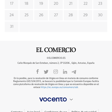
17
18
19
20
21
22
23
24
25
26
27
28
29
30
31
©ELCOMERCIO.ES
Calle Marqués de San Esteban, número 2, CP 33206 , Gijón, Asturias, España
En lo posible, para la resolución de litigios en línea en materia de consumo conforme
Reglamento (UE) 524/2013, se buscará la posibilidad que la Comisión Europea facilita
como plataforma de resolución de litigios en línea y que se encuentra disponible en el
enlace
https://ec.europa.eu/consumers/odr
.