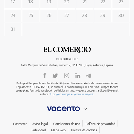
17
18
19
20
21
22
23
24
25
26
27
28
29
30
31
©ELCOMERCIO.ES
Calle Marqués de San Esteban, número 2, CP 33206 , Gijón, Asturias, España
En lo posible, para la resolución de litigios en línea en materia de consumo conforme
Reglamento (UE) 524/2013, se buscará la posibilidad que la Comisión Europea facilita
como plataforma de resolución de litigios en línea y que se encuentra disponible en el
enlace
https://ec.europa.eu/consumers/odr
.
Contactar
Aviso legal
Condiciones de uso
Política de privacidad
Publicidad
Mapa web
Política de cookies