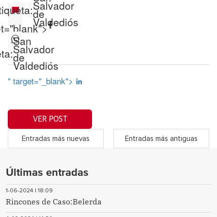
Salvador
tiqueta:
de
Valdediós
et="blank">
San
Salvador
ta:
de
Valdediós
" target="_blank">
VER POST
Entradas más nuevas
Entradas más antiguas
Últimas entradas
1-06-2024 | 18:09
Rincones de Caso:Belerda