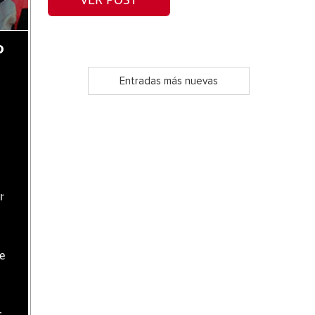
VER POST
o
Entradas más nuevas
r
te