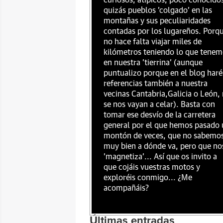
curiosos, atípicos, poco conocido
quizás pueblos 'colgado' en las
montañas y sus peculiaridades
contadas por los lugareños. Porq
no hace falta viajar miles de
kilómetros teniendo lo que tenem
en nuestra 'tierrina' (aunque
puntualizo porque en el blog haré
referencias también a nuestra
vecinas Cantabria,Galicia o León,
se nos vayan a celar). Basta con
tomar ese desvío de la carretera
general por el que hemos pasado 
montón de veces, que no sabemo
muy bien a dónde va, pero que no
'magnetiza'... Así que os invito a
que cojáis vuestras motos y
exploréis conmigo... ¿Me
acompañáis?
Últimas entradas