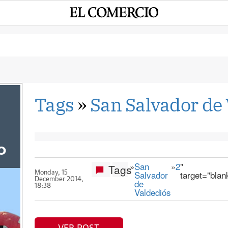
Tags
»
San Salvador de
o
»
San
»
2
"
Tags
Salvador
target="blan
Monday, 15
December 2014,
de
18:38
Valdediós