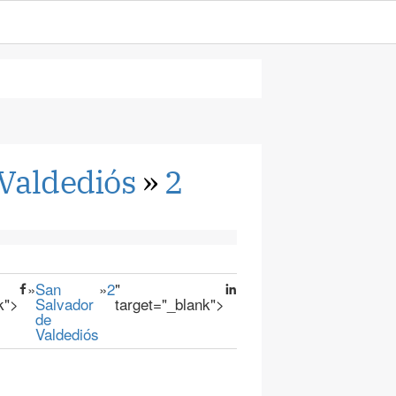
 Valdediós
»
2
»
San
»
2
"
k">
Salvador
target="_blank">
de
Valdediós